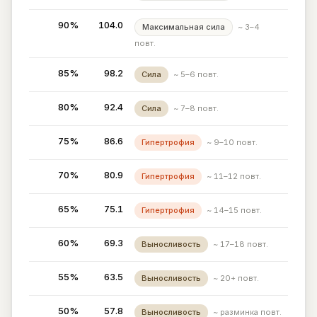
90%
104.0
Максимальная сила
~ 3–4
повт.
85%
98.2
Сила
~ 5–6 повт.
80%
92.4
Сила
~ 7–8 повт.
75%
86.6
Гипертрофия
~ 9–10 повт.
70%
80.9
Гипертрофия
~ 11–12 повт.
65%
75.1
Гипертрофия
~ 14–15 повт.
60%
69.3
Выносливость
~ 17–18 повт.
55%
63.5
Выносливость
~ 20+ повт.
50%
57.8
Выносливость
~ разминка повт.