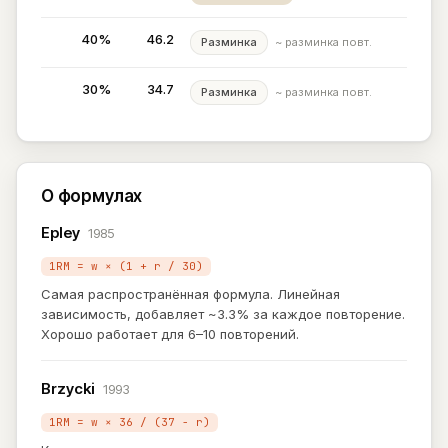
40%
46.2
Разминка
~ разминка повт.
30%
34.7
Разминка
~ разминка повт.
О формулах
Epley
1985
1RM = w × (1 + r / 30)
Самая распространённая формула. Линейная
зависимость, добавляет ~3.3% за каждое повторение.
Хорошо работает для 6–10 повторений.
Brzycki
1993
1RM = w × 36 / (37 − r)