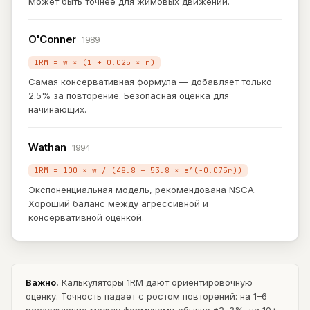
Может быть точнее для жимовых движений.
O'Conner
1989
1RM = w × (1 + 0.025 × r)
Самая консервативная формула — добавляет только
2.5% за повторение. Безопасная оценка для
начинающих.
Wathan
1994
1RM = 100 × w / (48.8 + 53.8 × e^(−0.075r))
Экспоненциальная модель, рекомендована NSCA.
Хороший баланс между агрессивной и
консервативной оценкой.
Важно.
Калькуляторы 1RM дают ориентировочную
оценку. Точность падает с ростом повторений: на 1–6