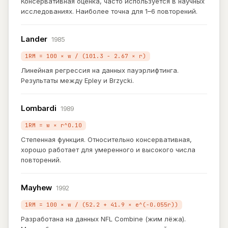
Консервативная оценка, часто используется в научных
исследованиях. Наиболее точна для 1–6 повторений.
Lander
1985
1RM = 100 × w / (101.3 − 2.67 × r)
Линейная регрессия на данных пауэрлифтинга.
Результаты между Epley и Brzycki.
Lombardi
1989
1RM = w × r^0.10
Степенная функция. Относительно консервативная,
хорошо работает для умеренного и высокого числа
повторений.
Mayhew
1992
1RM = 100 × w / (52.2 + 41.9 × e^(−0.055r))
Разработана на данных NFL Combine (жим лёжа).