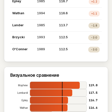
Epley
1985
116.7
+1.2
Wathan
1994
116.6
+1.1
Lander
1985
113.7
-1.8
Brzycki
1993
112.5
-3.0
O'Conner
1989
112.5
-3.0
Визуальное сравнение
119.0
Mayhew
117.5
Lombardi
116.7
Epley
116.6
Wathan