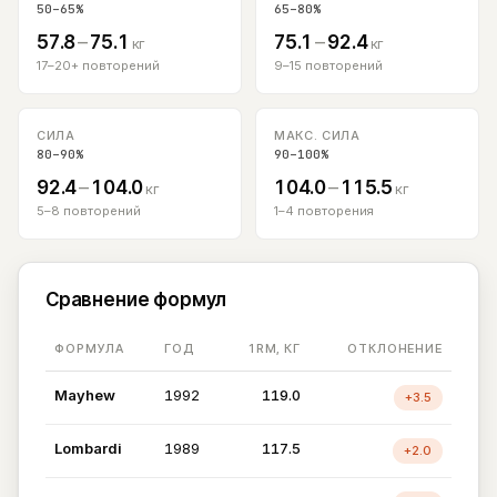
50–65%
65–80%
57.8
–
75.1
75.1
–
92.4
кг
кг
17–20+ повторений
9–15 повторений
СИЛА
МАКС. СИЛА
80–90%
90–100%
92.4
–
104.0
104.0
–
115.5
кг
кг
5–8 повторений
1–4 повторения
Сравнение формул
ФОРМУЛА
ГОД
1RM, КГ
ОТКЛОНЕНИЕ
Mayhew
1992
119.0
+3.5
Lombardi
1989
117.5
+2.0