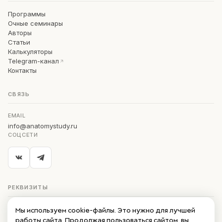
Программы
Очные семинары
Авторы
Статьи
Калькуляторы
Telegram-канал
Контакты
СВЯЗЬ
EMAIL
info@anatomystudy.ru
СОЦСЕТИ
РЕКВИЗИТЫ
ИП Семёнов А. С.
Мы используем cookie-файлы. Это нужно для лучшей
работы сайта. Продолжая пользоваться сайтом, вы
290101839099
ИНН