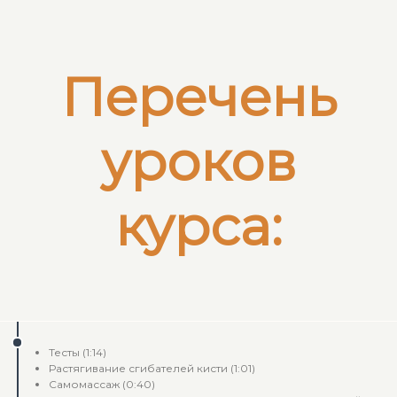
Перечень
уроков
курса:
Ссылка на это место страницы:
#program
Тесты (1:14)
Растягивание сгибателей кисти (1:01)
Самомассаж (0:40)