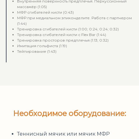
Внутренняя поверхность предплечья. Перкуссионный
массажёр (1:05)
МФР сгибателей кисти (0:43)
МФР при медиальном эпиконделите. Работа с партнером
(1:44)
Тренировка сгибателей кисти (1:00; 0:24; 0:24; 0:32)
Тренировка сгибателей кисти с Flex Bar (1:44)
Тренировка просторов предплечья (1:13; 0:32)
Имитация гольфиста (1:19)
Тейпирование (1:43)
Необходимое оборудование:
Теннисный мячик или мячик МФР