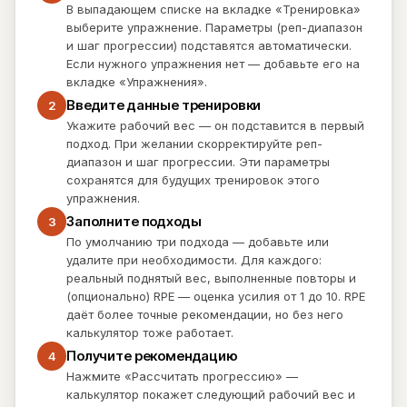
В выпадающем списке на вкладке «Тренировка»
выберите упражнение. Параметры (реп-диапазон
и шаг прогрессии) подставятся автоматически.
Если нужного упражнения нет — добавьте его на
вкладке «Упражнения».
Введите данные тренировки
2
Укажите рабочий вес — он подставится в первый
подход. При желании скорректируйте реп-
диапазон и шаг прогрессии. Эти параметры
сохранятся для будущих тренировок этого
упражнения.
Заполните подходы
3
По умолчанию три подхода — добавьте или
удалите при необходимости. Для каждого:
реальный поднятый вес, выполненные повторы и
(опционально) RPE — оценка усилия от 1 до 10. RPE
даёт более точные рекомендации, но без него
калькулятор тоже работает.
Получите рекомендацию
4
Нажмите «Рассчитать прогрессию» —
калькулятор покажет следующий рабочий вес и