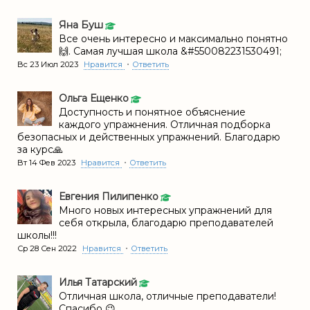
Яна Буш
Все очень интересно и максимально понятно
🙌. Самая лучшая школа &#550082231530491;
•
Вс 23 Июл 2023
Нравится
Ответить
Ольга Ещенко
Доступность и понятное объяснение
каждого упражнения. Отличная подборка
безопасных и действенных упражнений. Благодарю
за курс🙏
•
Вт 14 Фев 2023
Нравится
Ответить
Евгения Пилипенко
Много новых интересных упражнений для
себя открыла, благодарю преподавателей
школы!!!
•
Ср 28 Сен 2022
Нравится
Ответить
Илья Татарский
Отличная школа, отличные преподаватели!
Спасибо 😉